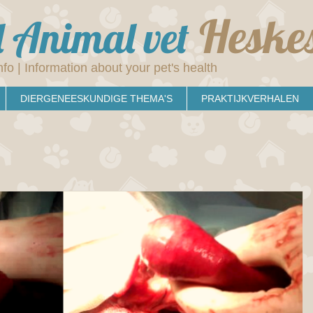
Heske
 Animal vet
nfo | Information about your pet's health
DIERGENEESKUNDIGE THEMA'S
PRAKTIJKVERHALEN