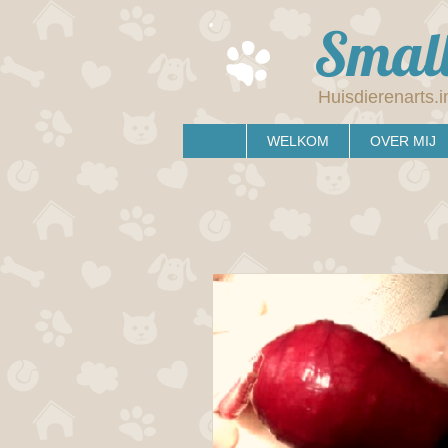
Small
Huisdierenarts.i
WELKOM
OVER MIJ