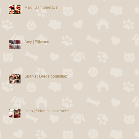
Max | Darmoperatie
Amy | Bijtwond
Sparks | Derde ooglidflap
Joep | Scheurkiesextractie