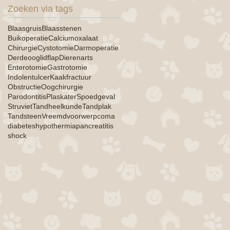
Zoeken via tags
Blaasgruis
Blaasstenen
Buikoperatie
Calciumoxalaat
Chirurgie
Cystotomie
Darmoperatie
Derdeooglidflap
Dierenarts
Enterotomie
Gastrotomie
Indolentulcer
Kaakfractuur
Obstructie
Oogchirurgie
Parodontitis
Plaskater
Spoedgeval
Struviet
Tandheelkunde
Tandplak
Tandsteen
Vreemdvoorwerp
coma
diabetes
hypothermia
pancreatitis
shock