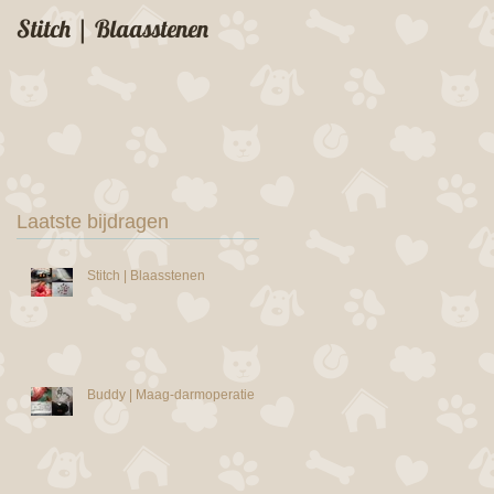
Stitch | Blaasstenen
Buddy | Maag-
darmoperatie
Laatste bijdragen
Stitch | Blaasstenen
Buddy | Maag-darmoperatie