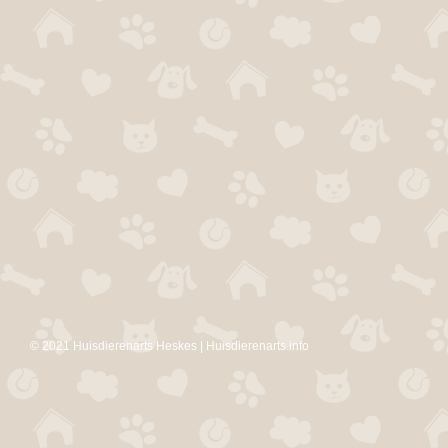
© 2021 Huisdierenarts Heskes | Huisdierenarts.info