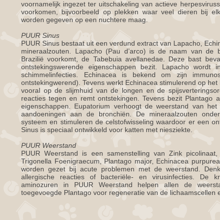
voornamelijk ingezet ter uitschakeling van actieve herpesvirus
voorkomen, bijvoorbeeld op plekken waar veel dieren bij elk
worden gegeven op een nuchtere maag.
PUUR Sinus
PUUR Sinus bestaat uit een verdund extract van Lapacho, Echi
mineraalzouten. Lapacho (Pau d’arco) is de naam van de 
Brazilië voorkomt, de Tabebuia avellanedae. Deze bast beva
ontstekingswerende eigenschappen bezit. Lapacho wordt inge
schimmelinfecties. Echinacea is bekend om zijn immunosti
ontstekingwerend). Tevens werkt Echinacea stimulerend op het l
vooral op de slijmhuid van de longen en de spijsverteringsor
reacties tegen en remt ontstekingen. Tevens bezit Plantago a
eigenschappen. Eupatorium verhoogt de weerstand van het sl
aandoeningen aan de bronchiën. De mineraalzouten onders
systeem en stimuleren de celstofwisseling waardoor er een on
Sinus is speciaal ontwikkeld voor katten met niesziekte.
PUUR Weerstand
PUUR Weerstand is een samenstelling van Zink picolinaat,
Trigonella Foenigraecum, Plantago major, Echinacea purpurea 
worden gezet bij acute problemen met de weerstand. Denk 
allergische reacties of bacteriële- en virusinfecties. De 
aminozuren in PUUR Weerstand helpen allen de weerst
toegevoegde Plantago voor regeneratie van de lichaamscellen e