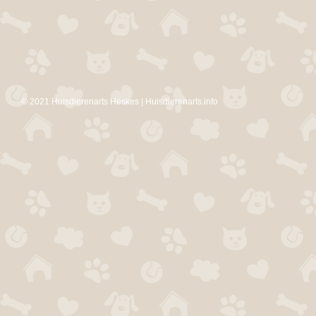
© 2021 Huisdierenarts Heskes | Huisdierenarts.info