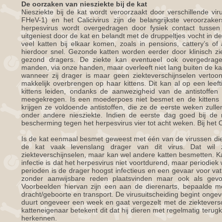
De oorzaken van niesziekte bij de kat
Niesziekte bij de kat wordt veroorzaakt door verschillende vi
FHeV-1) en het Calicivirus zijn de belangrijkste veroorzaker
herpesvirus wordt overgedragen door fysiek contact tussen ka
uitgeniest door de kat en belandt met de druppeltjes vocht in 
veel katten bij elkaar komen, zoals in pensions, cattery’s of 
hierdoor snel. Gezonde katten worden eerder door klinisch zi
gezond dragers. De ziekte kan eventueel ook overgedrage
manden, via onze handen, maar overleeft niet lang buiten de 
wanneer zij drager is maar geen ziekteverschijnselen vertoon
makkelijk overbrengen op haar kittens. Dit kan al op een leeft
kittens leiden, ondanks de aanwezigheid van de antistoff
meegekregen. Is een moederpoes niet besmet en de kittens 
krijgen ze voldoende antistoffen, die ze de eerste weken zull
onder andere niesziekte. Indien de eerste dag goed bij de
bescherming tegen het herpesvirus vier tot acht weken. Bij het Ca
Is de kat eenmaal besmet geweest met één van de virussen die n
de kat vaak levenslang drager van dit virus. Dat wil
ziekteverschijnselen, maar kan wel andere katten besmetten. Ka
infectie is dat het herpesvirus niet voortdurend, maar periodiek
perioden is de drager hoogst infectieus en een gevaar voor vat
zonder aanwijsbare reden plaatsvinden maar ook als gevol
Voorbeelden hiervan zijn een aan de dierenarts, bepaalde med
dracht/geboorte en transport. De virusuitscheiding begint ongeve
duurt ongeveer een week en gaat vergezelt met de ziekteversc
katteneigenaar betekent dit dat hij dieren met regelmatig terug
herkennen.