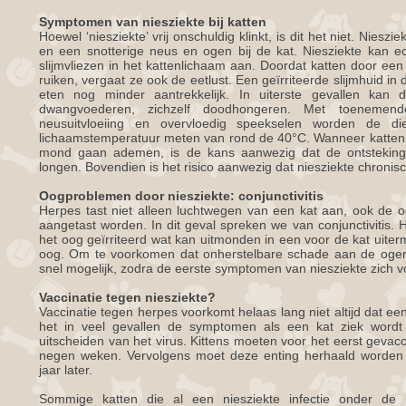
Symptomen van niesziekte bij katten
Hoewel ‘niesziekte’ vrij onschuldig klinkt, is dit het niet. Nieszi
en een snotterige neus en ogen bij de kat. Niesziekte kan ec
slijmvliezen in het kattenlichaam aan. Doordat katten door ee
ruiken, vergaat ze ook de eetlust. Een geïrriteerde slijmhuid i
eten nog minder aantrekkelijk. In uiterste gevallen kan 
dwangvoederen, zichzelf doodhongeren. Met toenemende
neusuitvloeiing en overvloedig speekselen worden de 
lichaamstemperatuur meten van rond de 40°C. Wanneer katten
mond gaan ademen, is de kans aanwezig dat de ontsteking 
longen. Bovendien is het risico aanwezig dat niesziekte chronis
Oogproblemen door niesziekte: conjunctivitis
Herpes tast niet alleen luchtwegen van een kat aan, ook de 
aangetast worden. In dit geval spreken we van conjunctivitis. H
het oog geïrriteerd wat kan uitmonden in een voor de kat uiter
oog. Om te voorkomen dat onherstelbare schade aan de ogen 
snel mogelijk, zodra de eerste symptomen van niesziekte zich vo
Vaccinatie tegen niesziekte?
Vaccinatie tegen herpes voorkomt helaas lang niet altijd dat ee
het in veel gevallen de symptomen als een kat ziek wordt
uitscheiden van het virus. Kittens moeten voor het eerst gevac
negen weken. Vervolgens moet deze enting herhaald worden o
jaar later.
Sommige katten die al een niesziekte infectie onder d