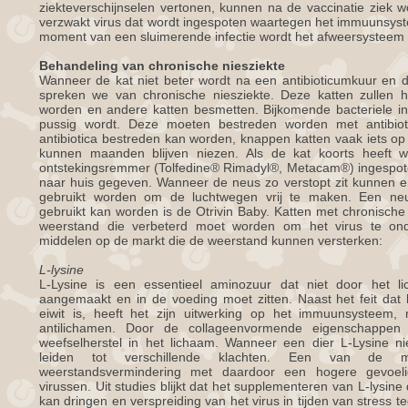
ziekteverschijnselen vertonen, kunnen na de vaccinatie ziek w
verzwakt virus dat wordt ingespoten waartegen het immuunsyst
moment van een sluimerende infectie wordt het afweersysteem o
Behandeling van chronische niesziekte
Wanneer de kat niet beter wordt na een antibioticumkuur en
spreken we van chronische niesziekte. Deze katten zullen h
worden en andere katten besmetten. Bijkomende bacteriele inf
pussig wordt. Deze moeten bestreden worden met antibioti
antibiotica bestreden kan worden, knappen katten vaak iets op 
kunnen maanden blijven niezen. Als de kat koorts heeft w
ontstekingsremmer (Tolfedine® Rimadyl®, Metacam®) ingespoten
naar huis gegeven. Wanneer de neus zo verstopt zit kunnen er
gebruikt worden om de luchtwegen vrij te maken. Een ne
gebruikt kan worden is de Otrivin Baby. Katten met chronisch
weerstand die verbeterd moet worden om het virus te onde
middelen op de markt die de weerstand kunnen versterken:
L-lysine
L-Lysine is een essentieel aminozuur dat niet door het
aangemaakt en in de voeding moet zitten. Naast het feit dat 
eiwit is, heeft het zijn uitwerking op het immuunsysteem
antilichamen. Door de collageenvormende eigenschappen
weefselherstel in het lichaam. Wanneer een dier L-Lysine nie
leiden tot verschillende klachten. Een van de m
weerstandsvermindering met daardoor een hogere gevoelig
virussen. Uit studies blijkt dat het supplementeren van L-lysi
kan dringen en verspreiding van het virus in tijden van stress t