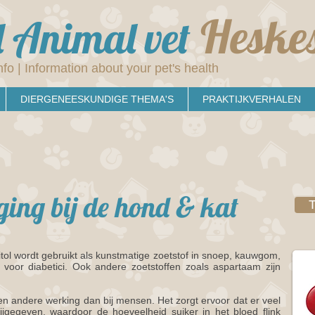
Heske
 Animal vet
nfo | Information about your pet's health
DIERGENEESKUNDIGE THEMA'S
PRAKTIJKVERHALEN
iging bij de hond & kat
T
Xylitol wordt gebruikt als kunstmatige zoetstof in snoep, kauwgom,
oor diabetici. Ook andere zoetstoffen zoals aspartaam zijn
een andere werking dan bij mensen. Het zorgt ervoor dat er veel
ijgegeven, waardoor de hoeveelheid suiker in het bloed flink