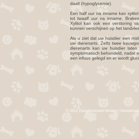
daalt (hypoglycemie).
Een half uur na inname kan xylito
tot twaalf uur na inname. Brake
Xylitol kan ook een verstoring v
kunnen verschijnen op het tandvlee
Als u ziet dat uw huisdier een mid
uw dierenarts. Zelfs twee kauwgo
dierenarts kan uw huisdier late
symptomatisch behandeld, nadat e
een infuus gelegd en er wordt glu
© 2021 Huisdierenarts Heskes | Huisdierena