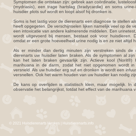
Symptomen die ontstaan zijn: gebrek aan coördinatie, lusteloosh
(mydriasis), een trage hartslag (bradycardie) en soms urine-
huisdier plots suf wordt en loopt alsof hij dronken is.
Soms is het lastig voor de dierenarts een diagnose te stellen als
heeft opgegeten. De verschijnselen lijken namelijk veel op de v
een intoxicatie van andere kalmerende middelen. Een urinetest, 
wordt uitgevoerd bij mensen, bestaat ook voor huisdieren. 
omdat er een grote hoeveelheid urine nodig is en ze niet altijd
Als er minder dan dertig minuten zijn verstreken sinds d
dierenarts uw huisdier laten braken. Als de symptomen al zij
kan het laten braken gevaarlijk zijn. Actieve kool (Norit®)
marihuana in de darm, zodat het niet opgenomen wordt in
versneld. Als uw huisdier erg suf en dronken is wordt een infuu
versnellen. Ook het warm houden van uw huisdier kan nodig zij
De kans op overlijden is statistisch klein, maar mogelijk. I
observatie het belangrijkst, totdat het effect van de marihuana 
© 2021 Huisdierenarts Heskes | Huisdierenarts.info